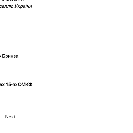
деллю України 
 Бринза, 
ках 15-го ОМКФ 
Next