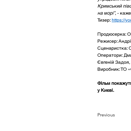
Кримський піво
на морі”
, - каже
Тизер: 
https://
Продюсерка: О
Режисер: Андр
Сценаристка: 
Оператори: Дми
Євгеній Задоя,
Виробник: ТО 
Фільм покажуть
у Києві.
Previous