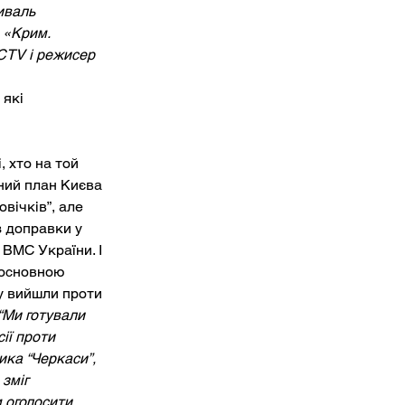
иваль 
 «Крим. 
CTV і режисер 
які 
 хто на той 
ний план Києва 
вічків”, але 
 доправки у 
ВМС України. І 
 основною 
ву вийшли проти 
“Ми готували 
ії проти 
ка “Черкаси”, 
зміг  
 оголосити 