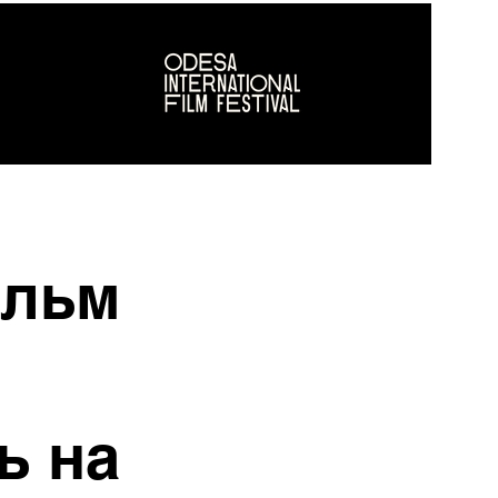
ільм
ь на