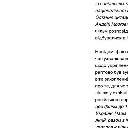
із найбільших 
національного 
Остання цитаде
Андрій Мозгови
Фільм розповіда
відбувалися в 
Невідомі факти
час ухвалювали
щодо укріпленн
раптово був зу
вже захоплений
про те, для чо
лінією у стрічц
російського во
цей фільм до 10
України. Наша 
який, разом з і
упродовж кільк