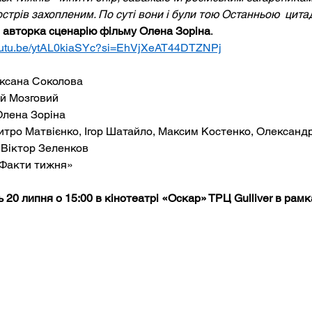
стрів захопленим. По суті вони і були тою Останньою  цита
 
авторка сценарію фільму Олена Зоріна
.
youtu.be/ytAL0kiaSYc?si=EhVjXeAT44DTZNPj
ксана Соколова
ій Мозговий
Олена Зоріна
тро Матвієнко, Ігор Шатайло, Максим Костенко, Олександр
 Віктор Зеленков
«Факти тижня»
 20 липня о 15:00 в кінотеатрі «Оскар» ТРЦ Gulliver в рам