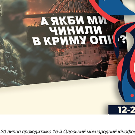
о 20 липня проходитиме 15-й Одеський міжнародний кінофес