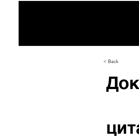
< Back
Док
цит