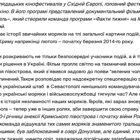
глядацьких кінофестивалів у Східній Європі, головний фест
кіно. В його програмі представлений документальний фільм
ль», який створили команда програми «Факти тижня» на I
й.
є історії звичайних моряків на тлі загальної картини подій, 
Криму наприкінці лютого – початку березня 2014-го року. 
 розкривають не тільки безпосередні учасники подій, а й ті,
 рішення в Україні. Фільм проллє світло на таємничий воєн
я півострова, який з’явився задовго до появи “зелених чоло
пинений. Також розповідає про надсекретну спецоперацію з
 український штаб  в Севастополі нинішнього командувача 
го українські моряки і військовослужбовці тягнули час? Але
і є історія незламності наших моряків. Героїв, які зараз зно
рога – тепер уже в інших ролях, аби завершити свою справу.
-ї річниці анексії Кримського півострова і початку війни Рос
команда відшукала тих самих моряків знаменитого тральщи
ншими, був заблокований в озері Донузлав, але єдиний, хто 
ох тижнів  чинити опір, заважаючи російським загарбникам