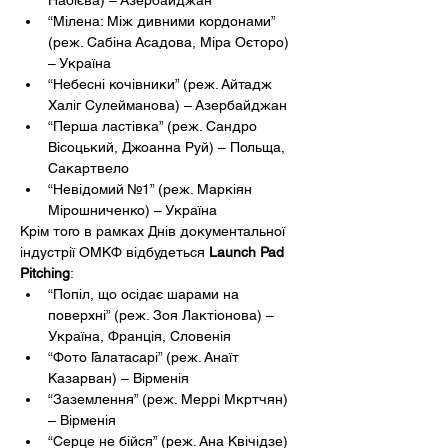
Набієва) – Азербайджан
“Мілена: Між дивними кордонами” 
(реж. Сабіна Асадова, Міра Оєторо) 
– Україна
“Небесні кочівники” (реж. Айтадж 
Халіг Сулейманова) – Азербайджан
“Перша ластівка” (реж. Сандро 
Вісоцький, Джоанна Руй) – Польща, 
Сакартвело
“Невідомий №1” (реж. Маркіян 
Мірошниченко) – Україна
Крім того в рамках Днів документальної 
індустрії ОМКФ відбудеться 
Launch Pad 
Pitching
:
“Попіл, що осідає шарами на 
поверхні” (реж. Зоя Лактіонова) – 
Україна, Франція, Словенія
“Фото Галатасарі” (реж. Анаїт 
Казарван) – Вірменія
“Заземлення” (реж. Меррі Мкртчян) 
– Вірменія
“Серце не бійся” (реж. Ана Квічідзе) 