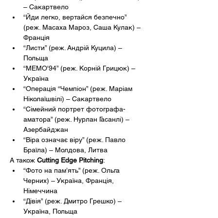
– Сакартвело
“Йди легко, вертайся безпечно” 
(реж. Масаха Мароз, Саша Кулак) – 
Франція
“Листи” (реж. Андрій Куцила) – 
Польща
“МЕМО'94” (реж. Корній Грицюк) – 
Україна
“Операція “Чемпіон” (реж. Маріам 
Ніколаїшвілі) – Сакартвело
“Сімейний портрет фотографа-
аматора” (реж. Нурлан Гасанлі) – 
Азербайджан
“Віра означає віру” (реж. Павло 
Браїла) – Молдова, Литва
А також 
Cutting Edge Pitching
:
“Фото на пам’ять” (реж. Ольга 
Черних) – Україна, Франція, 
Німеччина
“Дівія” (реж. Дмитро Грешко) – 
Україна, Польща