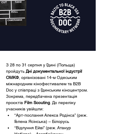
З 28 по 31 серпня у Гдині (Польща) 
пройдуть 
Дні документальної індустрії 
ОМКФ
, організовані 14-м Одеським 
міжнародним кінофестивалем та B2B 
Doc у співпраці з Гдинським кіноцентром.
Зокрема, передбачена презентація 
проєктів 
Film Scouting
. До переліку 
учасників увійшли:
“Арт-послання Алекса Родінса” (реж. 
Гелена Ясінська) – Білорусь
“Відлуння Ейві” (реж. Атанур 