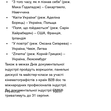
“З того часу, як я пізнав себе” (реж. 
Мака Ґодаладзе) – Сакартвело, 
Німеччина
“Квіти України” (реж. Аделіна 
Борець) – Україна, Польща
“Поля, що гойдаються” (реж. Сарін 
Хайрабедян) – США, Франція, 
Ірландія
“У повітрі” (реж. Оксана Сигарева) – 
Україна, Чехія, Литва
“Zinema” (реж. Корній Грицюк) – 
Україна, Люксембург
Також в межах Днів документальної 
індустрії пройдуть воркшопи, панельні 
дискусії та майстер-класи за участі 
кінематографістів з країн B2B doc та 
міжнародних професіоналів індустрії.
Дні документальної індустрії ОМКФ 
Previous
Next
триватимуть до 31 серпня.