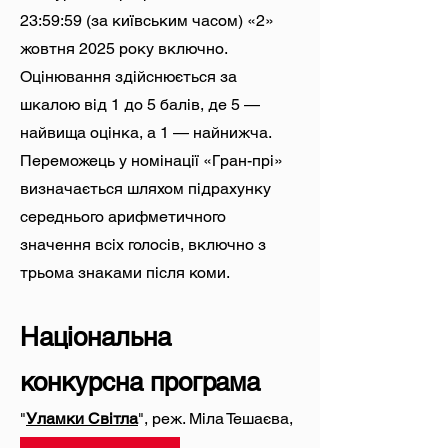
23:59:59 (за київським часом) «2»
жовтня 2025 року включно.
Оцінювання здійснюється за
шкалою від 1 до 5 балів, де 5 —
найвища оцінка, а 1 — найнижча.
Переможець у номінації «Гран-прі»
визначається шляхом підрахунку
середнього арифметичного
значення всіх голосів, включно з
трьома знаками після коми.
Національна
конкурсна програма
"
Уламки Світла
", реж. Міла Тешаєва,
Маркус Ленц