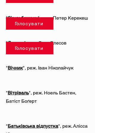
"
Зірки бажань
", реж. Петер Керекеш
Голосувати
"
Донька
", реж.Єгор Олесов
Голосувати
"
Вічник
", реж. Іван Ніколайчук
"
Вітріваль
", реж. Ноель Бастен,
Батіст Боґерт
"
Батьківська відпустка
", реж. Алісса