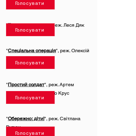
Голосувати
"
Татова колискова
", реж. Леся Дяк
Голосувати
"
Спеціальна операція
", реж. Олексій
Радинський
Голосувати
"
Простий солдат
", реж. Артем
Рижиков, Хуан Каміло Крус
Голосувати
"
Обережно: діти!
", реж. Світлана
Рудюк
Голосувати