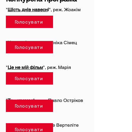
"
Шість днів навесн
і
", реж. Жоакім
Лафосс
Голосувати
"
Чорна діра
", реж. Моніка Сімец
Голосувати
"
Це не мій фільм
", реж. Марія
Збонска
Голосувати
"
Ти – космос
", реж. Павло Остріков
Голосувати
"
Смаколик
", реж. Еґле Вертеліте
Голосувати