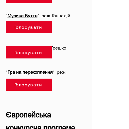
"
Музика Буття
", реж. Геннадій
Черномашинцев
Голосувати
"
Дівія
", реж. Дмитро Грешко
Голосувати
"
Гра на перехоплення
", реж.
Володимир Мула
Голосувати
Європейська
конкурсна програма