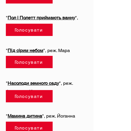
"
Пол і Полетт приймають ванну
",
реж. Джетро Массей
Голосувати
"
Під сірим небом
", реж. Мара
Тамкович
Голосувати
"
Насолоди земного саду
", реж.
Фернандо Коломо
Голосувати
"
Мамина дитина
", реж. Йоганна
Модер
Голосувати