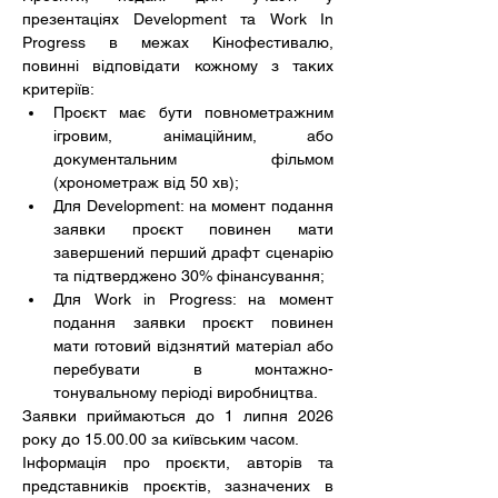
презентаціях Development та Work In 
Progress в межах Кінофестивалю, 
повинні відповідати кожному з таких 
критеріїв:
Проєкт має бути повнометражним 
ігровим, анімаційним, або 
документальним фільмом 
(хронометраж від 50 хв); 
Для Development: на момент подання 
заявки проєкт повинен мати 
завершений перший драфт сценарію 
та підтверджено 30% фінансування;
Для Work in Progress: на момент 
подання заявки проєкт повинен 
мати готовий відзнятий матеріал або 
перебувати в монтажно-
тонувальному періоді виробництва.
Заявки приймаються до 1 липня 2026 
року до 15.00.00 за київським часом.
Інформація про проєкти, авторів та 
представників проєктів, зазначених в 