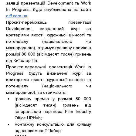
заявці презентацій Development та Work 
In Progress, буде опублікована на сайті 
oiff.com.ua
Проєкт-переможець презентації 
Development, визначений журі за 
критеріями якості, художньої цінності та 
потенціалу (національного чи 
міжнародного), отримує грошову премію в 
розмірі 80 000 (вісімдесят тисяч) гривень 
від Київстар ТБ.
Проекти-переможці презентації Work in 
Progress будуть визначені журі за 
критеріями якості, художньої цінності та 
потенціалу (національного чи 
міжнародного), та отримають: 
грошову премію у розмірі 80 000 
(вісімдесят тисяч) гривень від 
генерального партнера Film Industry 
Office UPHub;
монтажну консультацію для фільму 
від кінокомпанії “Табор”