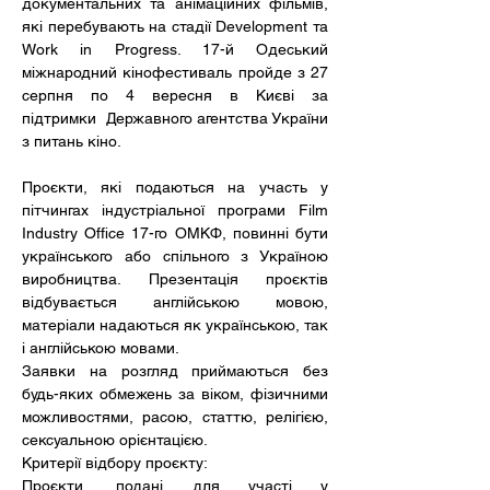
документальних та анімаційних фільмів, 
які перебувають на стадії Development та 
Work in Progress. 17-й Одеський 
міжнародний кінофестиваль пройде з 27 
серпня по 4 вересня в Києві за 
підтримки  Державного агентства України 
з питань кіно. 
Проєкти, які подаються на участь у 
пітчингах індустріальної програми Film 
Industry Office 17-го ОМКФ, повинні бути 
українського або спільного з Україною 
виробництва. Презентація проєктів 
відбувається англійською мовою, 
матеріали надаються як українською, так 
і англійською мовами.   
Заявки на розгляд приймаються без 
будь-яких обмежень за віком, фізичними 
можливостями, расою, статтю, релігією, 
сексуальною орієнтацією. 
Критерії відбору проєкту:
Проєкти, подані для участі у 