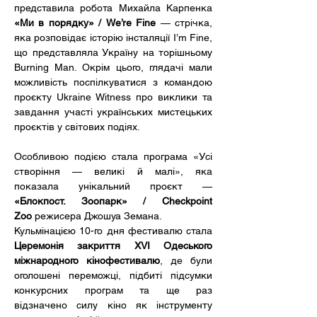
представила робота Михайла Карпенка 
«Ми в порядку» / We’re Fine
 — стрічка, 
яка розповідає історію інсталяції I’m Fine, 
що представляла Україну на торішньому 
Burning Man. Окрім цього, глядачі мали 
можливість поспілкуватися з командою 
проєкту Ukraine Witness про виклики та 
завдання участі українських мистецьких 
проєктів у світових подіях.
Особливою подією стала програма «Усі 
створіння — великі й малі», яка 
показала унікальний проєкт — 
«Блокпост. Зоопарк» / Checkpoint 
Zoo
 режисера Джошуа Земана.
Кульмінацією 10-го дня фестивалю стала 
Церемонія закриття XVI Одеського 
міжнародного кінофестивалю
, де були 
оголошені переможці, підбиті підсумки 
конкурсних програм та ще раз 
відзначено силу кіно як інструменту 