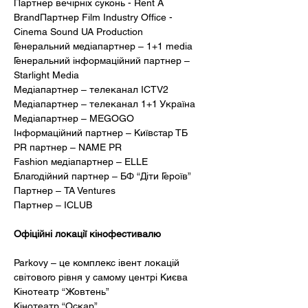
Партнер вечірніх суконь - Rent A 
BrandПартнер Film Industry Office - 
Cinema Sound UA Production
Генеральний медіапартнер – 1+1 media
Генеральний інформаційний партнер – 
Starlight Media 
Медіапартнер – телеканал ICTV2
Медіапартнер – телеканал 1+1 Україна 
Медіапартнер – MEGOGO
Інформаційний партнер – Київстар ТБ
PR партнер – NAME PR 
Fashion медіапартнер – ELLE
Благодійний партнер – БФ “Діти Героїв”
Партнер – TA Ventures
Партнер – ICLUB
Офіційні локації кінофестивалю 
Parkovy – це комплекс івент локацій 
світового рівня у самому центрі Києва
Кінотеатр “Жовтень”
Кінотеатр “Оскар”