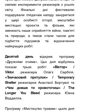
сміливі експерименти режисерів з усього 
світу. Фінальні дні фестивалю 
подарували глядачам нагоду зануритися 
у щирі особисті історії, масштабні 
мистецькі проєкти та фільми, які 
змінюють наше сприйняття війни, пам’яті 
та природи, а також стали часом для 
підбиття підсумків та відзначення 
найкращих робіт.
Десятий день
 відкрив програму 
«Дружніми очима». Цьо дня відбулись 
покази трьох робіт: 
«Віктор» / 
Viktor
 режисера Олів’є Сарбіля, 
«Тимчасовий притулок» / Temporary 
Shelter
 режисерки Анастасії Бортуалі та 
«Чим довше ти кровоточиш» / The 
Longer You Bleed
 режисера Юена 
Водделла.
Програму «Мистецтво травми» цього дня 