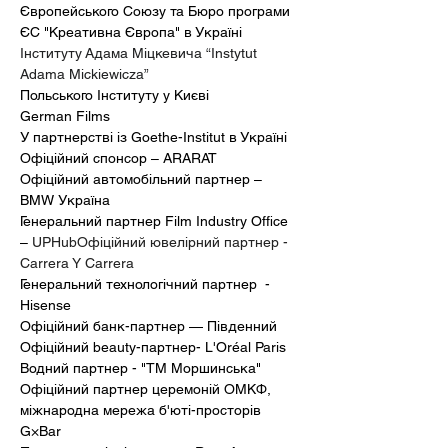
Європейського Союзу та Бюро програми 
ЄС "Креативна Європа" в Україні
Інституту Адама Міцкевича “Instytut 
Adama Mickiewicza” 
Польського Інституту у Києві
German Films 
У партнерстві із Goethe-Institut в Україні
Офіційний спонсор – ARARAT 
Офіційний автомобільний партнер – 
BMW Україна 
Генеральний партнер Film Industry Office 
– 
UPHubОфіційний ювелірний партнер - 
Carrera Y Carrera
Генеральний технологічний партнер  - 
Hisense 
Офіційний банк-партнер — Південний
Офіційний beauty-партнер- L'Oréal Paris
Водний партнер - "ТМ Моршинська"
Офіційний партнер церемоній ОМКФ, 
міжнародна мережа б'юті-просторів 
G×Bar