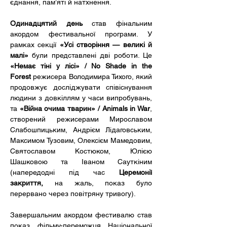
єднання, пам’яті й натхнення.
Одинадцятий день
 став фінальним 
акордом фестивальної програми. У 
рамках секції 
«Усі створіння — великі й 
малі»
 були представлені дві роботи. Це 
«Немає тіні у лісі» / No Shade in the 
Forest
 режисера Володимира Тихого, який 
продовжує досліджувати співіснування 
людини з довкіллям у часи випробувань, 
та 
«Війна очима тварин» / Animals in War
, 
створений режисерами Мирославом 
Слабошпицьким, Андрієм Лідаговським, 
Максимом Тузовим, Олексієм Мамедовим, 
Святославом Костюком, Юлією 
Шашковою та Іваном Сауткіним 
(напередодні під час 
Церемонії 
закриття,
 на жаль, показ було 
перервано через повітряну тривогу). 
Завершальним акордом фестивалю став 
показ фільму-переможця Національної 