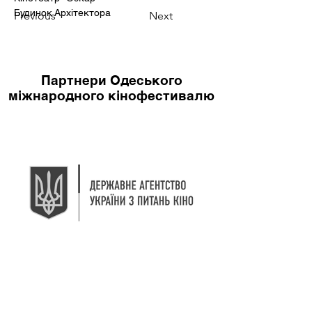
Будинок Архітектора 
Previous
Next
Партнери Одеського
міжнародного кінофестивалю