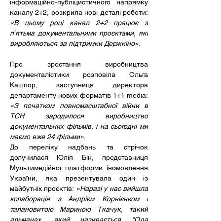
інформаційно-публіцистичного напрямку 
каналу 2+2, розкрила нові деталі роботи: 
«В цьому році канал 2+2 працює з 
пʼятьма документальними проєктами, які 
виробляються за підтримки Держкіно».
Про зростання виробництва 
документалістики розповіла Ольга 
Кашпор, заступниця директора 
департаменту нових форматів 1+1 media: 
«З початком повномасштабної війни в 
ТСН зародилося виробництво 
документальних фільмів, і на сьогодні ми 
маємо вже 24 фільми».
До переліку надбань та стрічок 
долучилася Юлія Бін, представниця 
Мультимедійної платформи іномовлення 
України, яка презентувала один із 
майбутніх проєктів: 
«Наразі у нас вийшла 
колаборація з Андрієм Корнієнком і 
талановитою Мариною Ткачук, такий 
альманах, який називається “Ода 