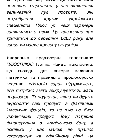
почалось вторгнення, у нас залишався 
величезний пул проєктів, які 
потребували крутих українських 
спеціалістів. Плюс усі наші партнери 
залишилися з нами. Це дозволило нам 
триматися до середини 2023 року, але 
зараз ми маємо кризову ситуацію».
Генеральна продюсерка телеканалу 
ПЛЮСПЛЮС
 Іванна Найда наголосила, 
що сьогодні для авторів важлива 
підтримка та правильне продюсерське 
ведення: 
«Авторів зараз підтримують, 
але потрібно вміти викручуватись, мати 
продюсера. Та водночас, якщо ви будете 
виробляти свій продукт із фахівцями 
іноземних фондів, то це вже не буде 
український продукт. Тому потрібне 
фінансування з українського боку, а 
оскільки у нас майже не працює 
копродукція на офіційному рівні, це 