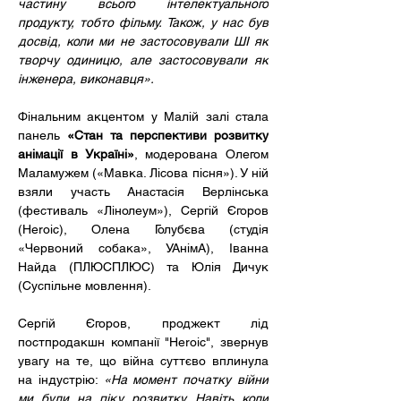
частину всього інтелектуального 
продукту, тобто фільму. Також, у нас був 
досвід, коли ми не застосовували ШІ як 
творчу одиницю, але застосовували як 
інженера, виконавця».
Фінальним акцентом у Малій залі стала 
панель
 «Стан та перспективи розвитку 
анімації в Україні»
, модерована Олегом 
Маламужем («Мавка. Лісова пісня»). У ній 
взяли участь Анастасія Верлінська 
(фестиваль «Лінолеум»), Сергій Єгоров 
(Heroic), Олена Голубєва (студія 
«Червоний собака», УАнімА), Іванна 
Найда (ПЛЮСПЛЮС) та Юлія Дичук 
(Суспільне мовлення).
Сергій Єгоров, проджект лід 
постпродакшн компанії "Heroic", звернув 
увагу на те, що війна суттєво вплинула 
на індустрію: 
«На момент початку війни 
ми були на піку розвитку. Навіть коли 