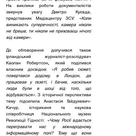
На виклики роботи документалістів 
звернув увагу Дмитро Куєвда, 
представник Медіацентру ЗСУ:
«Коли 
виникають суперечності, камера ніколи 
не бреше, ти ніколи не приховаєш нічого 
від камери».
До обговорення долучився також 
ірландський журналіст-розслідувач 
Каолан Робертсон
,
 який поділився 
власним досвідом: 
«Я робив сюжет, 
повертався додому, в Лондон, де 
працював у газеті, і бачив, наскільки 
люди були в шоці від того, що 
відбувається». 
З історичної перспективи 
тему підсилила Анастасія Гайдукевич-
Качур, історикиня та наукова 
співробітниця Національного музею 
Революції Гідності:
«Чому Росії вдається 
перегравати нас у міжнародному 
інформаційному полі? Тому що вони 