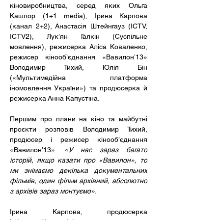
кіновиробництва, серед яких Ольга 
Кашпор (1+1 media), Ірина Карпова 
(канал 2+2), Анастасія Штейнгауз (ICTV, 
ICTV2), Лук’ян Галкін (Суспільне 
мовлення), режисерка Аліса Коваленко, 
режисер кінооб’єднання «Вавилонʼ13» 
Володимир Тихий, Юлія Бін 
(«Мультимедійна платформа 
іномовлення України») та продюсерка й 
режисерка Анна Капустіна. 
Першим про плани на кіно та майбутні 
проєкти розповів Володимир Тихий, 
продюсер і режисер кінооб’єднання 
«Вавилонʼ13»: 
«У нас зараз багато 
історій, якщо казати про «Вавилон», то 
ми знімаємо декілька документальних 
фільмів, один фільм архівний, абсолютно 
з архівів зараз монтуємо».
Ірина Карпова, продюсерка 