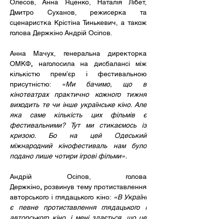
Олесов, Анна Яценко, Наталія Лібет, 
Дмитро Суханов, режисерка та 
сценаристка Крістіна Тинькевич, а також 
голова Держкіно Андрій Осіпов. 
Анна Мачух, генеральна директорка 
ОМКФ
,
 наголосила на дисбалансі між 
кількістю прем’єр і фестивальною 
присутністю: 
«Ми бачимо, що в 
кінотеатрах практично кожного тижня 
виходить те чи інше українське кіно. Але 
яка саме кількість цих фільмів є 
фестивальними? Тут ми стикаємось із 
кризою. Бо на цей Одеський 
міжнародний кінофестиваль нам було 
подано лише чотири ігрові фільми».
Андрій Осіпов, голова 
Держкіно
,
 розвинув тему протиставлення 
авторського і глядацького кіно: 
«В Україні 
є певне протиставлення глядацького і 
авторського кіно, і мені здається, що це 