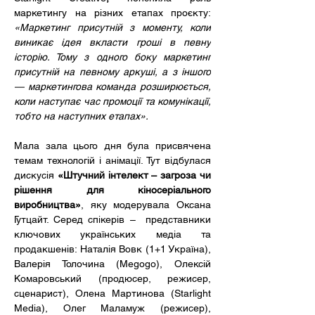
маркетингу на різних етапах проєкту: 
«Маркетинг присутній з моменту, коли 
виникає ідея вкласти гроші в певну 
історію. Тому з одного боку маркетинг 
присутній на певному аркуші, а з іншого 
— маркетингова команда розширюється, 
коли наступає час промоції та комунікації, 
тобто на наступних етапах».
Мала зала цього дня була присвячена 
темам технологій і анімації. Тут відбулася 
дискусія 
«Штучний інтелект – загроза чи 
рішення для кіносеріального 
виробництва»
, яку модерувала Оксана 
Гутцайт. Серед спікерів –  представники 
ключових українських медіа та 
продакшенів: Наталія Вовк (1+1 Україна), 
Валерія Толочина (Megogo), Олексій 
Комаровський (продюсер, режисер, 
сценарист), Олена Мартинова (Starlight 
Media), Олег Маламуж (режисер), 