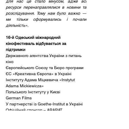
для нас це стало мінусом, адже всі 
ресурси перенаправлялися в новини та 
розслідування. Тому нам було важко — 
ми тільки сформувались і почали 
діяльність».
16-й Одеський міжнародний 
кінофестиваль відбувається за 
підтримки 
Державного агентства України з питань 
кіно 
Європейського Союзу та Бюро програми 
ЄС «Креативна Європа» в Україні
Інституту Адама Міцкевича «Instytut 
Adama Mickiewicza» 
Польського Інституту у Києві
German Films 
У партнерстві із Goethe-Institut в Україні
Офіційний спонсор – ARARAT 
Офіційний автомобільний партнер – 
BMW Україна 
Генеральний партнер Film Industry Office 