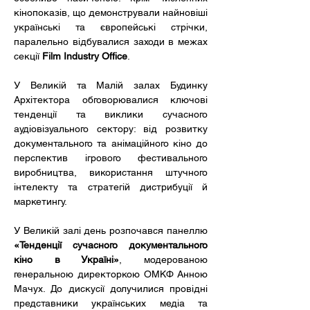
кінопоказів, що демонстрували найновіші 
українські та європейські стрічки, 
паралельно відбувалися заходи в межах 
секції 
Film Industry Office
. 
У Великій та Малій залах Будинку 
Архітектора обговорювалися ключові 
тенденції та виклики сучасного 
аудіовізуального сектору: від розвитку 
документального та анімаційного кіно до 
перспектив ігрового фестивального 
виробництва, використання штучного 
інтелекту та стратегій дистрибуції й 
маркетингу. 
У Великій залі день розпочався панеллю 
«Тенденції сучасного документального 
кіно в Україні»
, модерованою 
генеральною директоркою ОМКФ Анною 
Мачух. До дискусії долучилися провідні 
представники українських медіа та 