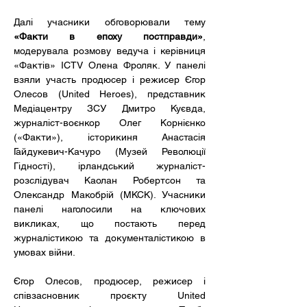
Далі учасники обговорювали тему 
«Факти в епоху постправди»
, 
модерувала розмову ведуча і керівниця 
«Фактів» ICTV Олена Фроляк. У панелі 
взяли участь продюсер і режисер Єгор 
Олесов (United Heroes), представник 
Медіацентру ЗСУ Дмитро Куєвда, 
журналіст-воєнкор Олег Корнієнко 
(«Факти»), історикиня Анастасія 
Гайдукевич-Качуро (Музей Революції 
Гідності), ірландський журналіст-
розслідувач Каолан Робертсон та 
Олександр Макобрій (МКСК). Учасники 
панелі наголосили на ключових 
викликах, що постають перед 
журналістикою та документалістикою в 
умовах війни.
Єгор Олесов, продюсер, режисер і 
співзасновник проєкту United 