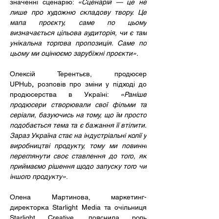
значенні сценарію: 
«Сценарій — це не 
лише про художню складову твору. Це 
мапа проєкту, саме по цьому 
визначається цільова аудиторія, чи є там 
унікальна торгова пропозиція. Саме по 
цьому ми оцінюємо зарубіжні проєкти».
Олексій Терентьєв, продюсер 
UPHub
,
 розповів про зміни у підході до 
продюсерства в Україні: 
«Раніше 
продюсери створювали свої фільми та 
серіали, базуючись на тому, що їм просто 
подобається тема та є бажання її втілити. 
Зараз Україна стає на індустріальні колії у 
виробництві продукту, тому ми повинні 
переглянути своє ставлення до того, як 
приймаємо рішення щодо запуску того чи 
іншого продукту»
.
Олена Мартинова, маркетинг-
директорка Starlight Media та очільниця 
Starlight Creative
,
 пояснила роль 