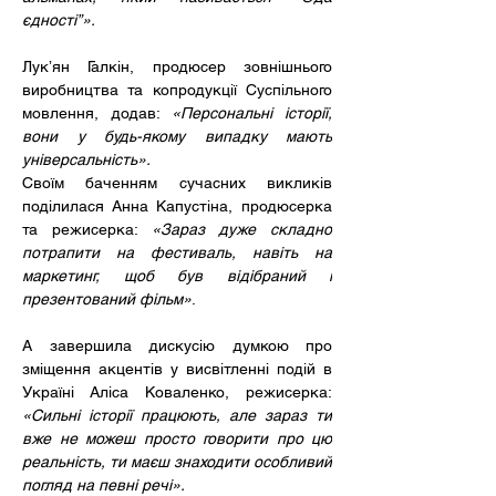
єдності”».
Лукʼян Галкін, продюсер зовнішнього 
виробництва та копродукції Суспільного 
мовлення, додав: 
«Персональні історії, 
вони у будь-якому випадку мають 
універсальність».
Своїм баченням сучасних викликів 
поділилася Анна Капустіна, продюсерка 
та режисерка: 
«Зараз дуже складно 
потрапити на фестиваль, навіть на 
маркетинг, щоб був відібраний і 
презентований фільм»
.
А завершила дискусію думкою про 
зміщення акцентів у висвітленні подій в 
Україні Аліса Коваленко, режисерка: 
«Сильні історії працюють, але зараз ти 
вже не можеш просто говорити про цю 
реальність, ти маєш знаходити особливий 
погляд на певні речі».