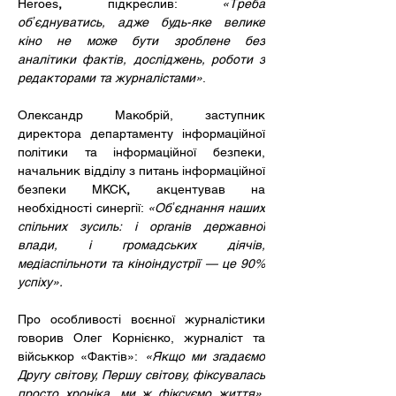
Heroes
,
 підкреслив: 
«Треба 
обʼєднуватись, адже будь-яке велике 
кіно не може бути зроблене без 
аналітики фактів, досліджень, роботи з 
редакторами та журналістами»
.
Олександр Макобрій, заступник 
директора департаменту інформаційної 
політики та інформаційної безпеки, 
начальник відділу з питань інформаційної 
безпеки МКСК
,
 акцентував на 
необхідності синергії: 
«Обʼєднання наших 
спільних зусиль: і органів державної 
влади, і громадських діячів, 
медіаспільноти та кіноіндустрії — це 90% 
успіху».
Про особливості воєнної журналістики 
говорив Олег Корнієнко, журналіст та 
військкор «Фактів»:
«Якщо ми згадаємо 
Другу світову, Першу світову, фіксувалась 
просто хроніка, ми ж фіксуємо життя». 