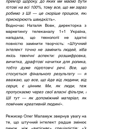
прем’єр щороку, до яких ми маємо бути 
готові на всі 100%, тому все, що ми зараз 
робимо з ШІ — це скоріше процеси, які 
прискорюють швидкість».
Водночас Наталія Вовк, директорка з 
маркетингу телеканалу 1+1 Україна, 
нагадала, що технології не здатні 
повністю замінити творчість: 
«Штучний 
інтелект точно не замінить людей, хіба 
якісь технічні аспекти: розшифровка, 
вичитка, драфтові начитки для ролика, 
тобто дуже підготовчі речі. Все, що 
стосується фінального результату — я 
вважаю, що все, що йде від людини, від 
серця, є цінним. Ми, як люди, теж 
пропускаємо через свої власні фільтри, і 
ШІ тут — як допоміжний матеріал, як 
помічник креативній людині».
Режисер Олег Маламуж звернув увагу на 
те, що штучний інтелект радше змінює 
ринок, ніж «витісняє» спеціалістів: 
«У 