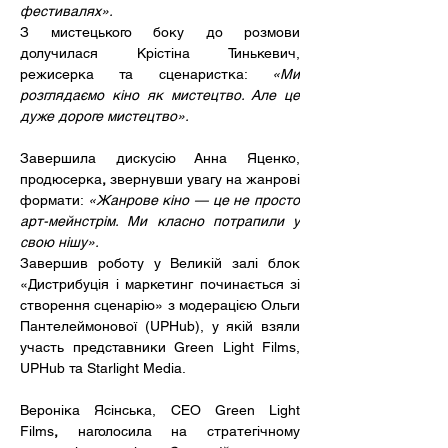
фестивалях».
З мистецького боку до розмови 
долучилася Крістіна Тинькевич, 
режисерка та сценаристка: 
«Ми 
розглядаємо кіно як мистецтво. Але це 
дуже дороге мистецтво».
Завершила дискусію Анна Яценко, 
продюсерка
,
 звернувши увагу на жанрові 
формати: 
«Жанрове кіно — це не просто 
арт-мейнстрім. Ми класно потрапили у 
свою нішу».
Завершив роботу у Великій залі блок 
«Дистрибуція і маркетинг починається зі 
створення сценарію» з модерацією Ольги 
Пантелеймонової (UPHub), у якій взяли 
участь представники Green Light Films, 
UPHub та Starlight Media.
Вероніка Ясінська, СЕО Green Light 
Films
,
 наголосила на стратегічному 