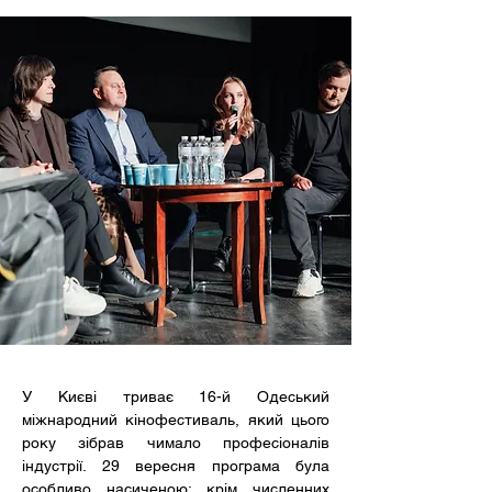
У Києві триває 16-й Одеський 
міжнародний кінофестиваль, який цього 
року зібрав чимало професіоналів 
індустрії. 29 вересня програма була 
особливо насиченою: крім численних 