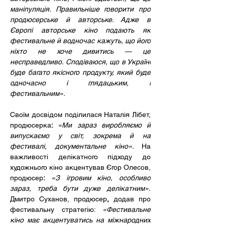
маніпуляція. Правильніше говорити про 
продюсерське й авторське. Адже в 
Європі авторське кіно подають як 
фестивальне й водночас кажуть, що його 
ніхто не хоче дивитись — це 
несправедливо. Сподіваюся, що в Україні 
буде багато якісного продукту, який буде 
одночасно і глядацьким, і 
фестивальним».
Своїм досвідом поділилася Наталія Лібет, 
продюсерка
: 
«Ми зараз виробляємо й 
випускаємо у світ, зокрема й на 
фестивалі, документальне кіно». 
На 
важливості делікатного підходу до 
художнього кіно акцентував Єгор Олесов, 
продюсер
: 
«З ігровим кіно, особливо 
зараз, треба бути дуже делікатним». 
Дмитро Суханов, продюсер
,
 додав про 
фестивальну стратегію: 
«Фестивальне 
кіно має акцентуватись на міжнародних 