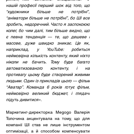
нашій професії перший шок від того, що 
“художники більше не потрібні”, 
“аніматори більше не потрібні”, бо ШІ все 
зробить, недоречний. Часто я заспокоюю 
колег, бо чим далі, тим більше видно, що 
є певна тенденція — те, що дешеве і 
масове, дуже швидко зникає. Це як, 
наприклад, у YouTube: робиться 
неймовірна кількість контенту, який ніхто 
ніколи не бачить. Тому буде багато 
автоматизованого контенту, і на 
противагу цьому буде створений живими 
людьми. Один із прикладів цього — фільм 
“Аватар”. Команда 6 років готує фільм, 
неймовірно великий бюджет, і глядачі 
підуть дивитися».
Маркетинг-директорка Megogo Валерія 
Толочина акцентувала на тому, що для 
компанії ШІ став не лише інструментом 
оптимізації, а й способом компенсувати 