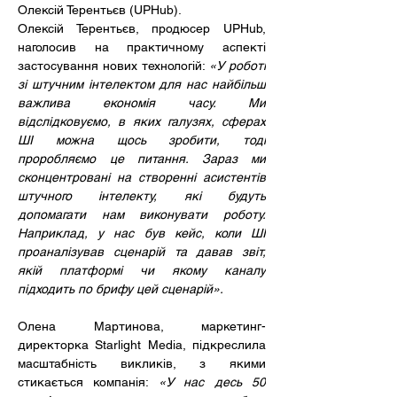
Олексій Терентьєв (UPHub).
Олексій Терентьєв, продюсер UPHub, 
наголосив на практичному аспекті 
застосування нових технологій: 
«У роботі 
зі штучним інтелектом для нас найбільш 
важлива економія часу. Ми 
відслідковуємо, в яких галузях, сферах 
ШІ можна щось зробити, тоді 
проробляємо це питання. Зараз ми 
сконцентровані на створенні асистентів 
штучного інтелекту, які будуть 
допомагати нам виконувати роботу. 
Наприклад, у нас був кейс, коли ШІ 
проаналізував сценарій та давав звіт, 
якій платформі чи якому каналу 
підходить по брифу цей сценарій».
Олена Мартинова, маркетинг-
директорка Starlight Media, підкреслила 
масштабність викликів, з якими 
стикається компанія: 
«У нас десь 50 