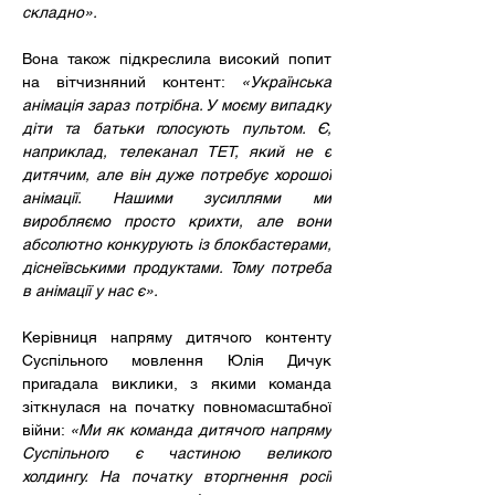
складно».
Вона також підкреслила високий попит 
на вітчизняний контент: 
«Українська 
анімація зараз потрібна. У моєму випадку 
діти та батьки голосують пультом. Є, 
наприклад, телеканал ТЕТ, який не є 
дитячим, але він дуже потребує хорошої 
анімації. Нашими зусиллями ми 
виробляємо просто крихти, але вони 
абсолютно конкурують із блокбастерами, 
діснеївськими продуктами. Тому потреба 
в анімації у нас є».
Керівниця напряму дитячого контенту 
Суспільного мовлення Юлія Дичук 
пригадала виклики, з якими команда 
зіткнулася на початку повномасштабної 
війни: 
«Ми як команда дитячого напряму 
Суспільного є частиною великого 
холдингу. На початку вторгнення росії 