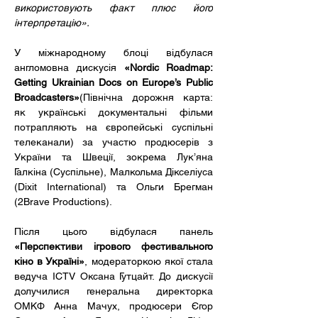
використовують факт плюс його 
інтерпретацію».
У міжнародному блоці відбулася 
англомовна дискусія 
«Nordic Roadmap: 
Getting Ukrainian Docs on Europe’s Public 
Broadcasters»
(Північна дорожня карта: 
як українські документальні фільми 
потрапляють на європейські суспільні 
телеканали) за участю продюсерів з 
України та Швеції, зокрема Лук’яна 
Галкіна (Суспільне), Малкольма Дікселіуса 
(Dixit International) та Ольги Брегман 
(2Brave Productions).
Після цього відбулася панель 
«Перспективи ігрового фестивального 
кіно в Україні»
, модераторкою якої стала 
ведуча ICTV Оксана Гутцайт. До дискусії 
долучилися генеральна директорка 
ОМКФ Анна Мачух, продюсери Єгор 