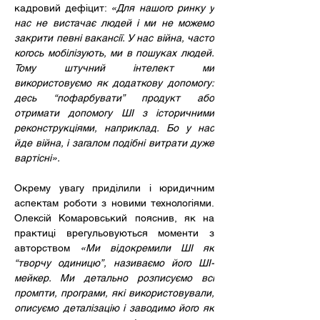
кадровий дефіцит: 
«Для нашого ринку у 
нас не вистачає людей і ми не можемо 
закрити певні вакансії. У нас війна, часто 
когось мобілізують, ми в пошуках людей. 
Тому штучний інтелект ми 
використовуємо як додаткову допомогу: 
десь “пофарбувати” продукт або 
отримати допомогу ШІ з історичними 
реконструкціями, наприклад. Бо у нас 
йде війна, і загалом подібні витрати дуже 
вартісні».
Окрему увагу приділили і юридичним 
аспектам роботи з новими технологіями. 
Олексій Комаровський пояснив, як на 
практиці врегульовуються моменти з 
авторством 
«Ми відокремили ШІ як 
“творчу одиницю”, називаємо його ШІ-
мейкер. Ми детально розписуємо всі 
промпти, програми, які використовували, 
описуємо деталізацію і заводимо його як 