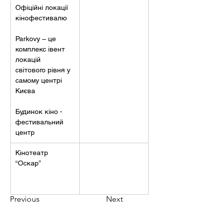
Офіційні локації 
кінофестивалю 
Parkovy – це 
комплекс івент 
локацій 
світового рівня у 
самому центрі 
Києва 
Будинок кіно - 
фестивальний 
центр 
Кінотеатр 
“Оскар” 
Previous
Next