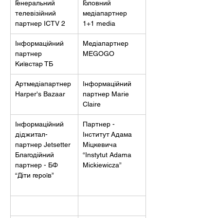
Генеральний 
Головний 
телевізійний 
медіапартнер 
партнер ICTV 2
1+1 media
Інформаційний 
Медіапартнер 
партнер 
MEGOGO 
Київстар ТБ
Артмедіапартнер 
Інформаційний 
Harper's Bazaar
партнер Marie 
Claire 
Інформаційний 
Партнер - 
діджитал-
Інститут Адама 
партнер Jetsetter 
Міцкевича 
Благодійний 
“Instytut Adama 
партнер - БФ 
Mickiewicza” 
“Діти героїв”