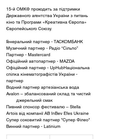
15-й ОМКФ проходить за підтримки 
Державного агентства України з питань 
кіно та Програми «Креативна Європа» 
Європейського Союзу.
Генеральний партнер - ТАСКОМБАНК 
Музичний партнер - Радіо “Сільпо”
Партнер - Mastercard
Офіційний автопартнер - MAZDA
Офіційний партнер - UpHubНаціональна 
спілка кінематографістів України - 
партнер
Водний партнер артезіанська вода 
Avalon – збалансований склад та чистий  
        джерельний смак  
Пивний спонсор фестивалю – Stella 
Artois від компанії AB InBev Efes Ukraine
Супер соковитий партнер "Супер Філео"
Винний партнер - Latinium