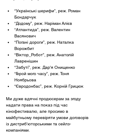
“Українські шерифи”, реж. Роман 
Бондарчук
“Додому”, реж. Наріман Алієв
“Атлантида”, реж. Валентин 
Васянович
“Погані дороги”, реж. Наталка 
Ворожбит
“Віктор_Робот”, реж. Анатолій 
Лавренішин
“Забуті”, реж. Дар'я Онищенко
“Герой мого часу”, реж. Тоня 
Ноябрьова
“Євродонбас”, реж. Корній Грицюк
Ми дуже вдячні продюсерам за згоду 
надати права на показ під час 
кінофестивалю, але просимо в 
майбутньому перевіряти умови договорів 
із дистриб'юторськими та сейлз-
компаніями.