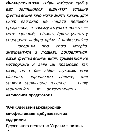
кіновиробництва. 
«Мені хотілося, щоб у 
вас залишилося відчуття: успішне 
фестивальне кіно може зняти кожен. Для 
цього важливо не чекати великого 
продюсера, а самому готувати проєкт — 
мати сценарій, трітмент, брати участь у 
сценарних лабораторіях. І найголовніше 
— говорити про свою історію, 
знайомитися з людьми, домовлятися, 
адже фестивальний шлях тримається на 
нетворкінгу. У війні ми працюємо так 
само, як і без війни: шукаємо нові 
рішення, переносимо зйомки, але 
завжди залишаємо головне — нашу 
ідентичність та автентичність»
, — 
наголосила продюсерка.
16-й Одеський міжнародний 
кінофестиваль відбувається за 
підтримки 
Державного агентства України з питань 