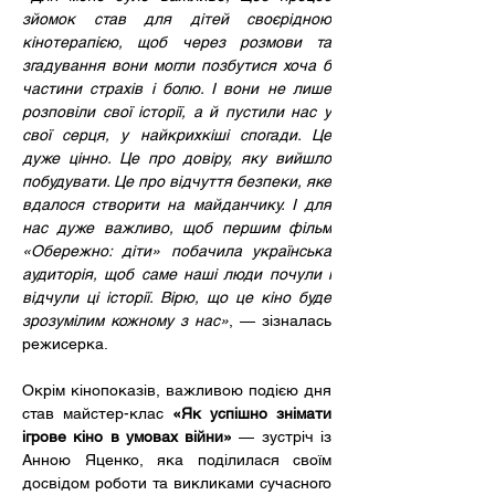
зйомок став для дітей своєрідною 
кінотерапією, щоб через розмови та 
згадування вони могли позбутися хоча б 
частини страхів і болю. І вони не лише 
розповіли свої історії, а й пустили нас у 
свої серця, у найкрихкіші спогади. Це 
дуже цінно. Це про довіру, яку вийшло 
побудувати. Це про відчуття безпеки, яке 
вдалося створити на майданчику. І для 
нас дуже важливо, щоб першим фільм 
«Обережно: діти» побачила українська 
аудиторія, щоб саме наші люди почули і 
відчули ці історії. Вірю, що це кіно буде 
зрозумілим кожному з нас»
, — зізналась 
режисерка.
Окрім кінопоказів, важливою подією дня 
став майстер-клас 
«Як успішно знімати 
ігрове кіно в умовах війни»
 — зустріч із 
Анною Яценко, яка поділилася своїм 
досвідом роботи та викликами сучасного 