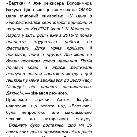
«Бартка» / Axe
 режисера Володимира 
Бакума. Для нього ця прем’єра на ОМКФ 
мала глибокий символізм: 
«У мене з 
кінофестивалем своя історія відносин. Я 
вступив до КНУТКіТ імені І. К. Карпенка-
Карого
у 2015 році і вже з 2016-го почав 
подавати студентські роботи на 
фестиваль. Дуже мріяв приїхати й 
показати, який я крутий. Але мене не 
брали протягом усього навчання. Потім 
почався ковід, а згодом фестиваль 
скасував покази короткого метру. І цей 
гештальт у мене залишався до цього часу. 
Сьогодні він нарешті закривається. 
Дякую!»
, — зізнався режисер.
Продюсер стрічки Артем Голубєв 
наголосив, що робота над «Барткою» 
була непростою, але максимально 
чесною до авторського задуму: 
«Бюджету було достатньо, щоб ми 35 
знімальних днів з проміжками шість разів 