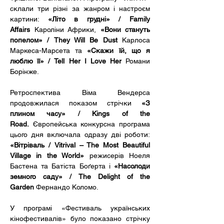
склали три різні за жанром і настроєм 
картини: 
«Літо в грудні» / Family 
Affairs
 Кароліни Африки, 
«Вони стануть 
попелом» / They Will Be Dust
 Карлоса 
Маркеса-Марсета та 
«Скажи їй, що я 
люблю її» / Tell Her I Love Her 
Романи 
Борінже.
Ретроспектива Віма Вендерса 
продовжилася показом стрічки 
«З 
плином часу» / Kings of the 
Road.
 Європейська конкурсна програма 
цього дня включала одразу дві роботи: 
«Вітріваль / Vitrival – The Most Beautiful 
Village in the World»
 режисерів Ноеля 
Бастена та Батіста Боґерта і 
«Насолоди 
земного саду» / The Delight of the 
Garden
 Фернандо Коломо.
У програмі «Фестиваль українських 
кінофестивалів» було показано стрічку 