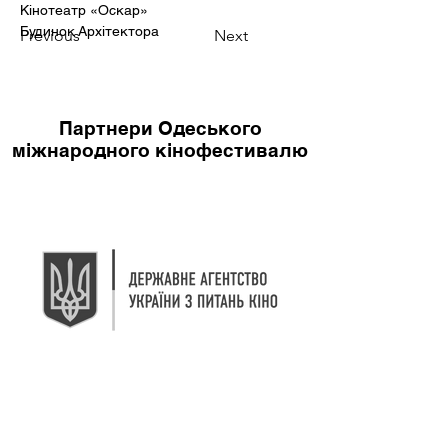
Кінотеатр «Оскар»
Будинок Архітектора
Previous
Next
Партнери Одеського
міжнародного кінофестивалю