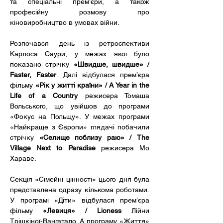
та спеціальні прем’єри, а також 
професійну розмову про 
кіновиробництво в умовах війни.
Розпочався день із ретроспективи 
Карлоса Саури, у межах якої було 
показано стрічку 
«Швидше, швидше» / 
Faster, Faster
. Далі відбулася прем’єра 
фільму 
«Рік у житті країни» / A Year in the 
Life of a Country
 режисера Томаша 
Вольського, що увійшов до програми 
«Фокус на Польщу». У межах програми 
«Найкраще з Європи» глядачі побачили 
стрічку 
«Селище поблизу раю» / The 
Village Next to Paradise
 режисера Мо 
Хараве.
Секція «Сімейні цінності» цього дня була 
представлена одразу кількома роботами. 
У програмі «Діти» відбулася прем’єра 
фільму 
«Левиця» / Lioness
 Лійни 
Трішкіної-Вангатало. А програму «Життя» 