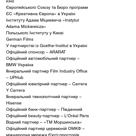
кіно 
Європейського Союзу та Бюро програми 
ЄС «Креативна Європа» в Україні
Інституту Адама Міцкевича «Instytut 
Adama Mickiewicza» 
Польського Інституту у Києві
German Films 
У партнерстві із Goethe-Institut в Україні
Офіційний спонсор – ARARAT 
Офіційний автомобільний партнер – 
BMW Україна 
Генеральний партнер Film Industry Office 
– UPHub
Офіційний ювелірний партнер – Carrera 
Y Carrera
Генеральний технологічний партнер – 
Hisense 
Офіційний банк-партнер – Південний
Офіційний beauty-партнер – L'Oréal Paris 
Водний партнер – «ТМ Моршинська»
Офіційний партнер церемоній ОМКФ – 
міжнародна мережа б'юті-просторів 