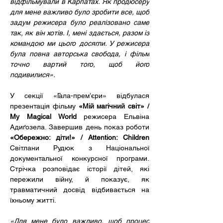
відфільмували в Карпатах. Як продюсеру 
для мене важливо було зробити все, щоб 
задум режисера було реалізовано саме 
так, як він хотів. І, мені здається, разом із 
командою ми цього досягли. У режисера 
була повна авторська свобода, і фільм 
точно вартий того, щоб його 
подивилися».
У секції «Гала-прем’єри» відбулася 
презентація фільму 
«Мій магічний світ» / 
My Magical World 
режисера Ельвіна 
Адиґозела. Завершив день показ роботи 
«Обережно: діти!» / Attention: Children 
Світлани Рудюк з Національної 
документальної конкурсної програми. 
Стрічка розповідає історії дітей, які 
пережили війну, й показує, як 
травматичний досвід відбивається на 
їхньому житті.
«Для мене було важливо, щоб процес 