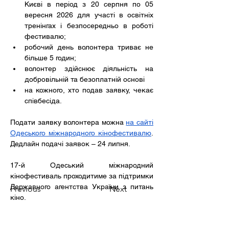
Києві в період з 20 серпня по 05 
вересня 2026 для участі в освітніх 
тренінгах і безпосередньо в роботі 
фестивалю;
робочий день волонтера триває не 
більше 5 годин;
волонтер здійснює діяльність на 
добровільній та безоплатній основі
на кожного, хто подав заявку, чекає 
співбесіда.
Подати заявку волонтера можна 
на сайті 
Одеського міжнародного кінофестивалю
. 
Дедлайн подачі заявок – 24 липня. 
17-й Одеський міжнародний 
кінофестиваль проходитиме за підтримки 
Державного агентства України з питань 
Previous
Next
кіно.