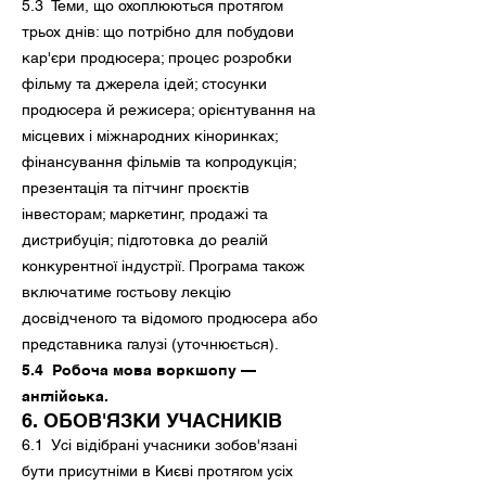
5.3 Теми, що охоплюються протягом
трьох днів: що потрібно для побудови
кар'єри продюсера; процес розробки
фільму та джерела ідей; стосунки
продюсера й режисера; орієнтування на
місцевих і міжнародних кіноринках;
фінансування фільмів та копродукція;
презентація та пітчинг проєктів
інвесторам; маркетинг, продажі та
дистрибуція; підготовка до реалій
конкурентної індустрії. Програма також
включатиме гостьову лекцію
досвідченого та відомого продюсера або
представника галузі (уточнюється).
5.4 Робоча мова воркшопу —
англійська.
6. ОБОВ'ЯЗКИ УЧАСНИКІВ
6.1 Усі відібрані учасники зобов'язані
бути присутніми в Києві протягом усіх