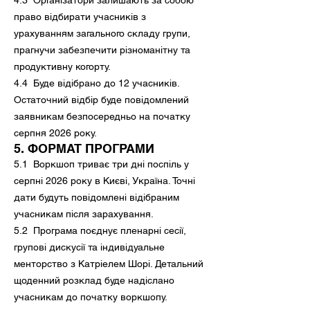
4.3 Організатори залишають за собою
право відбирати учасників з
урахуванням загального складу групи,
прагнучи забезпечити різноманітну та
продуктивну когорту.
4.4 Буде відібрано до 12 учасників.
Остаточний відбір буде повідомлений
заявникам безпосередньо на початку
серпня 2026 року.
5. ФОРМАТ ПРОГРАМИ
5.1 Воркшоп триває три дні поспіль у
серпні 2026 року в Києві, Україна. Точні
дати будуть повідомлені відібраним
учасникам після зарахування.
5.2 Програма поєднує пленарні сесії,
групові дискусії та індивідуальне
менторство з Катріелем Шорі. Детальний
щоденний розклад буде надіслано
учасникам до початку воркшопу.