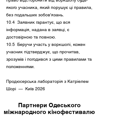
право відсторонити від воркшопу будь-
якого учасника, який порушує ці правила,
без подальших зобов'язань.
10.4 Заявник гарантує, що вся
інформація, надана в заявці, є
достовірною та повною.
10.5 Беручи участь у воркшопі, кожен
учасник підтверджує, що прочитав,
зрозумів і погодився з цими правилами та
положеннями.
Продюсерська лабораторія з Катріелем
Шорі — Київ 2026
Партнери Одеського
міжнародного кінофестивалю