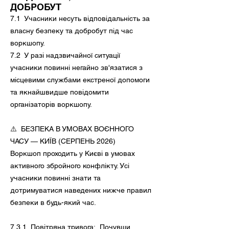
ДОБРОБУТ
7.1 Учасники несуть відповідальність за
власну безпеку та добробут під час
воркшопу.
7.2 У разі надзвичайної ситуації
учасники повинні негайно зв'язатися з
місцевими службами екстреної допомоги
та якнайшвидше повідомити
організаторів воркшопу.
⚠️ БЕЗПЕКА В УМОВАХ ВОЄННОГО
ЧАСУ — КИЇВ (СЕРПЕНЬ 2026)
Воркшоп проходить у Києві в умовах
активного збройного конфлікту. Усі
учасники повинні знати та
дотримуватися наведених нижче правил
безпеки в будь-який час.
7.3.1 Повітряна тривога: Почувши