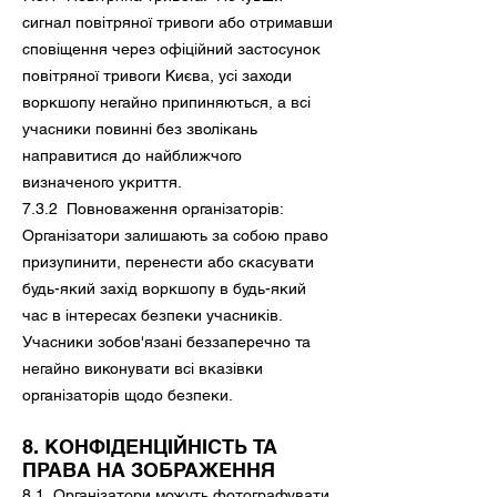
сигнал повітряної тривоги або отримавши
сповіщення через офіційний застосунок
повітряної тривоги Києва, усі заходи
воркшопу негайно припиняються, а всі
учасники повинні без зволікань
направитися до найближчого
визначеного укриття.
7.3.2 Повноваження організаторів:
Організатори залишають за собою право
призупинити, перенести або скасувати
будь-який захід воркшопу в будь-який
час в інтересах безпеки учасників.
Учасники зобов'язані беззаперечно та
негайно виконувати всі вказівки
організаторів щодо безпеки.
8. КОНФІДЕНЦІЙНІСТЬ ТА
ПРАВА НА ЗОБРАЖЕННЯ
8.1 Організатори можуть фотографувати