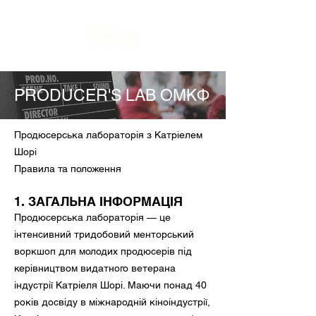
PRODUCER'S LAB ОМКФ
Продюсерська лабораторія з Катріелем
Шорі
Правила та положення
1. ЗАГАЛЬНА ІНФОРМАЦІЯ
Продюсерська лабораторія — це
інтенсивний тридобовий менторський
воркшоп для молодих продюсерів під
керівництвом видатного ветерана
індустрії Катріеля Шорі. Маючи понад 40
років досвіду в міжнародній кіноіндустрії,