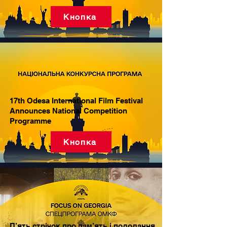
Кнопка
17th Odesa International Film Festival
Announces National Competition
Programme
Кнопка
П’ять стрічок про пам’ять і подолання