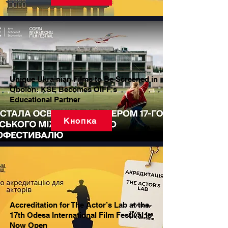
Unique Ukrainian Films to Be Screened in
Obolon: KSE Becomes OIFF's
Educational Partner
Кнопка
Accreditation for The Actor’s Lab at the
17th Odesa International Film Festival Is
Now Open