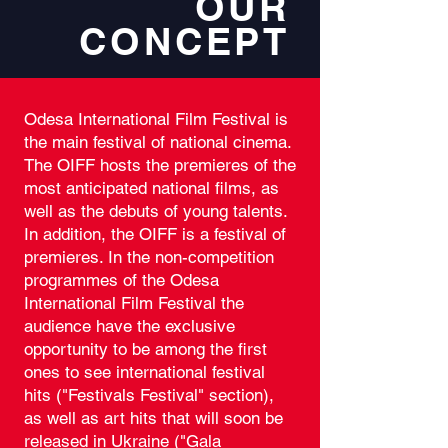
OUR
CONCEPT
Odesa International Film Festival is
the main festival of national cinema.
The OIFF hosts the premieres of the
most anticipated national films, as
well as the debuts of young talents.
In addition, the OIFF is a festival of
premieres. In the non-competition
programmes of the Odesa
International Film Festival the
audience have the exclusive
opportunity to be among the first
ones to see international festival
hits ("Festivals Festival" section),
as well as art hits that will soon be
released in Ukraine ("Gala