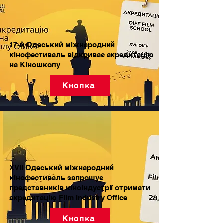
17-й Одеський міжнародний
кінофестиваль відкриває акредитацію
на Кіношколу
Кнопка
XVII Одеський міжнародний
кінофестиваль запрошує
представників кіноіндустрії отримати
акредитацію Film Industry Office
Кнопка