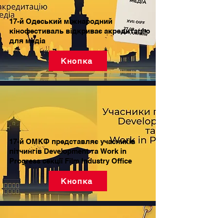
17-й Одеський міжнародний
кінофестиваль відкриває акредитацію
для медіа
Кнопка
17-й ОМКФ представляє учасників
пітчингів Development та Work in
Progress секції Film Industry Office
Кнопка