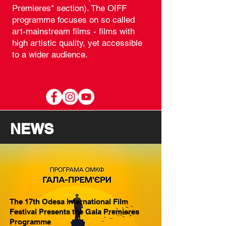
Premieres" section). The OIFF
programme focuses on so called
art-mainstream films - films with
high artistic quality, yet accessible
to a wider audience.
NEWS
The 17th Odesa International Film
Festival Presents the Gala Premieres
Programme