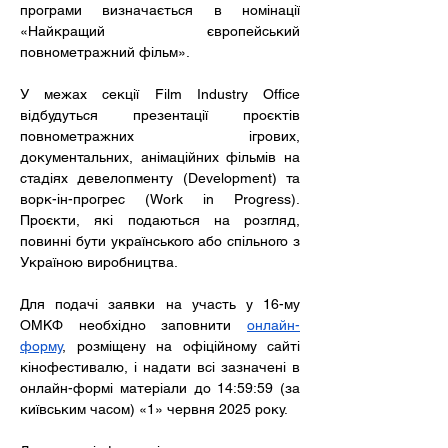
програми визначається в номінації 
«Найкращий європейський 
повнометражний фільм».
У межах секції Film Industry Office 
відбудуться презентації проєктів 
повнометражних ігрових, 
документальних, анімаційних фільмів на 
стадіях девелопменту (Development) та 
ворк-ін-прогрес (Work in Progress). 
Проєкти, які подаються на розгляд, 
повинні бути українського або спільного з 
Україною виробництва.
Для подачі заявки на участь у 16-му 
ОМКФ необхідно заповнити 
онлайн-
форму
, розміщену на офіційному сайті 
кінофестивалю, і надати всі зазначені в 
онлайн-формі матеріали до 14:59:59 (за 
київським часом) «1» червня 2025 року.