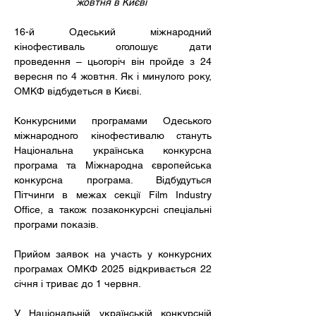
жовтня в Києві 
16-й Одеський міжнародний 
кінофестиваль оголошує дати 
проведення – цьогоріч він пройде з 24 
вересня по 4 жовтня. Як і минулого року, 
ОМКФ відбудеться в Києві. 
Конкурсними програмами Одеського 
міжнародного кінофестивалю стануть 
Національна українська конкурсна 
програма та Міжнародна європейська 
конкурсна програма. Відбудуться 
Пітчинги в межах секції Film Industry 
Office, а також позаконкурсні спеціальні 
програми показів. 
Прийом заявок на участь у конкурсних 
програмах ОМКФ 2025 відкривається 22 
січня і триває до 1 червня. 
У Національній українській конкурсній 